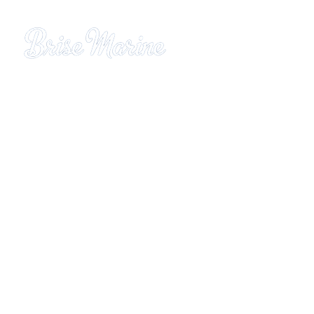
Brise Marine Residence
Gros-Raisins district
Sainte-Luce
97228 Martinique
Tel:
05.96.62.49.94
Sitemap
Welcome
Bungalows