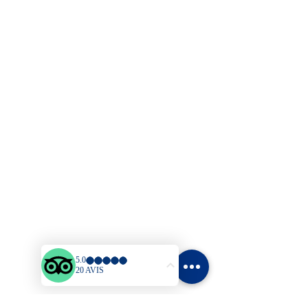
Résidence hôtelière Brise Marine
Quartier Gros Raisins
97228 SAINTE LUCE - Martinique
Tél
:
05.96.62.46.94 - 09.76.61
.29.45
Mail
:
brisemarine97@wanadoo.fr
Plan du site
Accueil
Bungalows
Tarifs
Activités & Loisirs
Blog
Contact