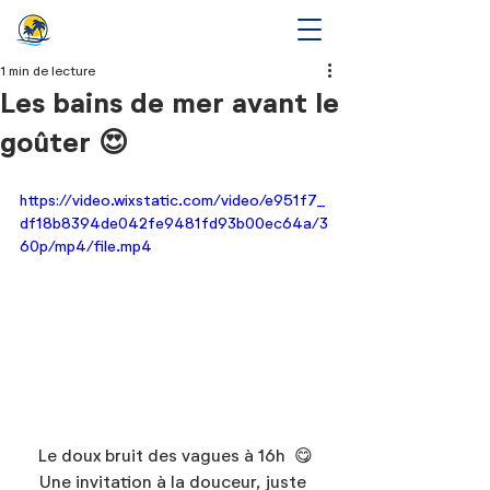
1 min de lecture
Les bains de mer avant le
goûter 😍
https://video.wixstatic.com/video/e951f7_
df18b8394de042fe9481fd93b00ec64a/3
60p/mp4/file.mp4
Le doux bruit des vagues à 16h  😋
Une invitation à la douceur, juste 