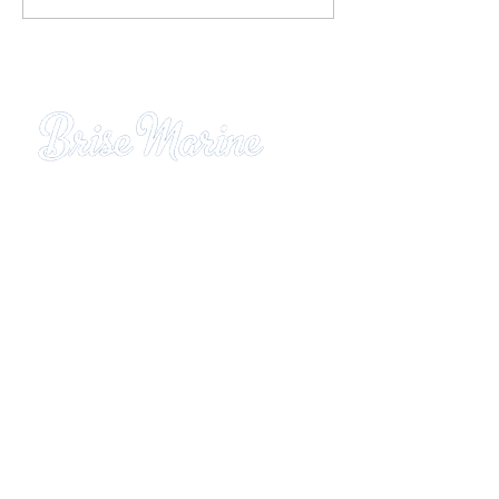
bourg 📸
Résidence hôtelière Brise Marine
Quartier Gros Raisins
97228 SAINTE LUCE - Martinique
Tél
:
05.96.62.46.94 - 09.76.61
.29.45
Mail
:
brisemarine97@wanadoo.fr
Plan du site