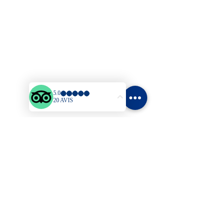
Mail
:
brisemarine97@wanadoo.fr
Plan du site
Accueil
Bungalows
Tarifs
Activités & Loisirs
Blog
Contact