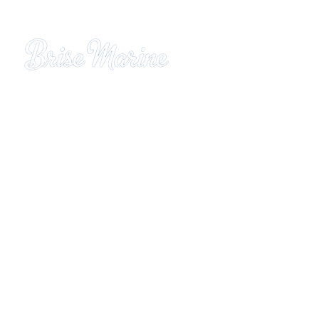
Résidence hôtelière Brise Marine
Quartier Gros Raisins
97228 SAINTE LUCE - Martinique
Tél
:
05.96.62.46.94 - 09.76.61
.29.45
Mail
:
brisemarine97@wanadoo.fr
Plan du site
Accueil