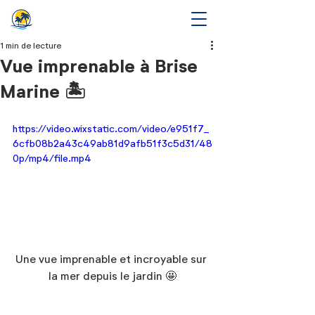
1 min de lecture
Vue imprenable à Brise
Marine 🏝
https://video.wixstatic.com/video/e951f7_
6cfb08b2a43c49ab81d9afb51f3c5d31/48
0p/mp4/file.mp4
Une vue imprenable et incroyable sur 
la mer depuis le jardin 🤩