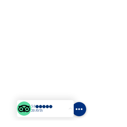
Résidence hôtelière Brise Marine
Quartier Gros Raisins
97228 SAINTE LUCE - Martinique
Tél
:
05.96.62.46.94 - 09.76.61
.29.45
Mail
:
brisemarine97@wanadoo.fr
Plan du site
Accueil
Bungalows
Tarifs
Activités & Loisirs
Blog
Contact