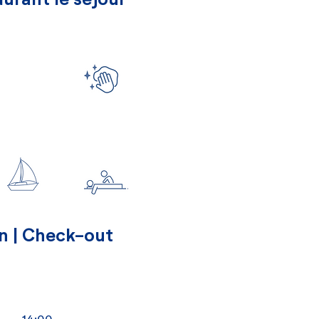
urant le séjour
n | Check-out