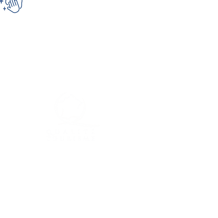
plano del sitio
bienvenida
inte-
bungalows