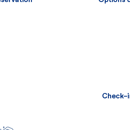
éservation
Options d
Check-i