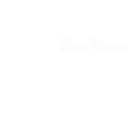
Residencia Brisa Marina
Distrito de Gros-Raisins - Sa
Luce
97228 Martinica
Teléfono: 0596 62 46 94 -
05.96.62.57.17