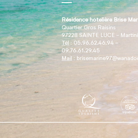
Résidence hôtelière Brise Mar
Quartier Gros Raisins
97228 SAINTE LUCE - Martin
Tél
: 05.96.62.46.94 -
09.76.61.29.45
Mail
:
brisemarine97@wanadoo