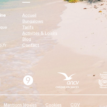
ine
Accueil
Bungalows
ique
Tarifs
Activités & Loisirs
Blog
.fr
Contact
Mentions légales
Cookies
CGV