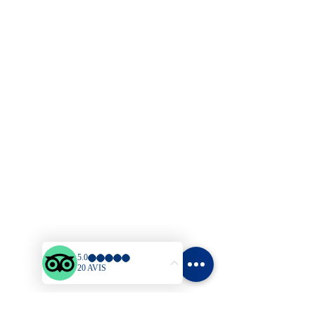
Quartier Gros Raisins
97228 SAINTE LUCE - Martinique
Tél
:
05.96.62.46.94 - 09.76.61
.29.45
Mail
:
brisemarine97@wanadoo.fr
Plan du site
Accueil
Bungalows
Tarifs
Activités & Loisirs
Blog
Contact