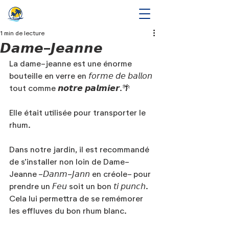
1 min de lecture
𝘿𝙖𝙢𝙚-𝙅𝙚𝙖𝙣𝙣𝙚
La dame-jeanne est une énorme 
bouteille en verre en 𝘧𝘰𝘳𝘮𝘦 𝘥𝘦 𝘣𝘢𝘭𝘭𝘰𝘯 
tout comme 𝙣𝙤𝙩𝙧𝙚 𝙥𝙖𝙡𝙢𝙞𝙚𝙧.🌴
Elle était utilisée pour transporter le 
rhum.
Dans notre jardin, il est recommandé 
de s’installer non loin de Dame-
Jeanne -𝘋𝘢𝘯𝘮-𝘑𝘢𝘯𝘯 en créole- pour 
prendre un 𝘍𝘦𝘶 soit un bon 𝘵𝘪 𝘱𝘶𝘯𝘤𝘩. 
Cela lui permettra de se remémorer 
les effluves du bon rhum blanc. 