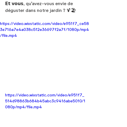
𝗘𝘁 𝘃𝗼𝘂𝘀, qu'avez-vous envie de 
déguster dans notre jardin ? 🍹🏖
https://video.wixstatic.com/video/e951f7_ce58
3e716a7e4a038c512e36697f2a7f/1080p/mp4
/file.mp4
https://video.wixstatic.com/video/e951f7_
514d98863b684b45abc3c9416abe5010/1
080p/mp4/file.mp4