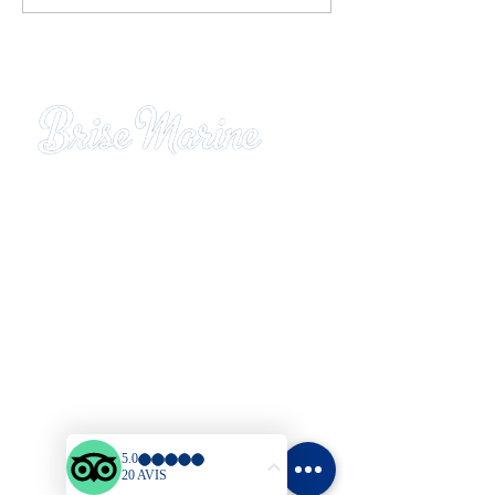
bourg 📸
Résidence hôtelière Brise Marine
Quartier Gros Raisins
97228 SAINTE LUCE - Martinique
Tél
:
05.96.62.46.94 - 09.76.61
.29.45
Mail
:
brisemarine97@wanadoo.fr
Plan du site