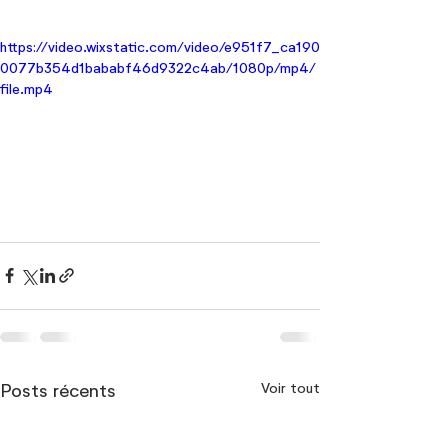
https://video.wixstatic.com/video/e951f7_ca190
0077b354d1bababf46d9322c4ab/1080p/mp4/
file.mp4
Voir tout
Posts récents