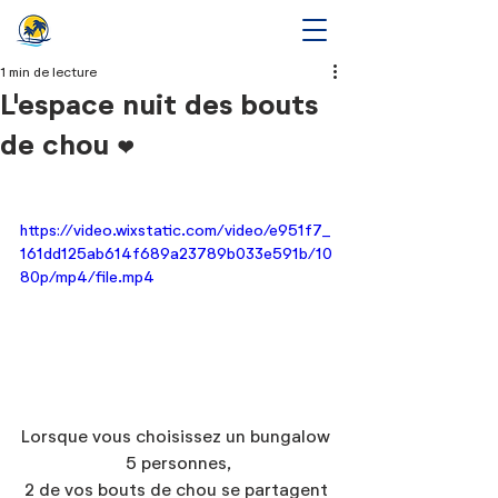
1 min de lecture
L'espace nuit des bouts
de chou ❤
https://video.wixstatic.com/video/e951f7_
161dd125ab614f689a23789b033e591b/10
80p/mp4/file.mp4
Lorsque vous choisissez un bungalow 
5 personnes,
2 de vos bouts de chou se partagent 