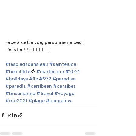
Face à cette vue, personne ne peut 
résister !!!! 🏊‍♂️🏊‍♀️🚣‍♂️
#lespiedsdansleau
#sainteluce
#beachlife
🌴 
#martinique
#2021
#holidays
#île
#972
#paradise
#paradis
#carribean
#caraibes
#brisemarine
#travel
#voyage
#ete2021
#plage
#bungalow